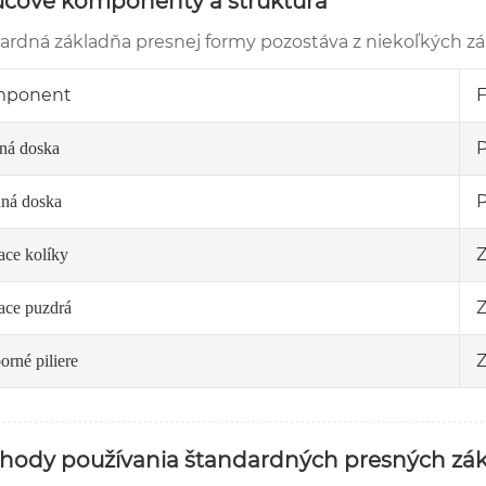
ľúčové komponenty a štruktúra
ardná základňa presnej formy pozostáva z niekoľkých zá
mponent
P
ná doska
P
ná doska
Z
ace kolíky
Z
ace puzdrá
Z
orné piliere
ýhody používania štandardných presných zák