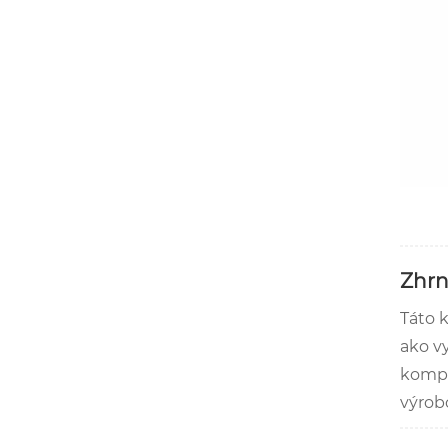
Zhrn
Táto 
ako v
kompa
výrob