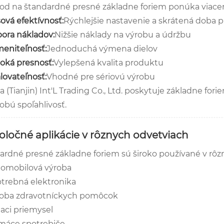
od na štandardné presné základne foriem ponúka viace
ová efektívnosť:
Rýchlejšie nastavenie a skrátená doba p
ora nákladov:
Nižšie náklady na výrobu a údržbu
eniteľnosť:
Jednoduchá výmena dielov
oká presnosť:
Vylepšená kvalita produktu
lovateľnosť:
Vhodné pre sériovú výrobu
a (Tianjin) Int'L Trading Co., Ltd. poskytuje základne fori
obú spoľahlivosť.
poločné aplikácie v rôznych odvetviach
ardné presné základne foriem sú široko používané v rô
omobilová výroba
trebná elektronika
oba zdravotníckych pomôcok
iaci priemysel
áce spotrebiče