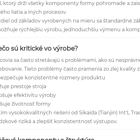
d, ktorý drží všetky komponenty formy pohromade a zaisť
ého liatia a iných procesov.
zdiel od základov vyrobených na mieru sa štandardné zák
ožňuje rýchlejšiu výrobu, jednoduchšiu výmenu a komp
ečo sú kritické vo výrobe?
covia sa často stretávajú s problémami, ako sú nesprá
ebovanie. Tieto problémy často pramenia zo zlej kvality 
ezpečuje konzistentné rozmery produktu
žuje prestoje stroja
pšuje efektivitu výroby
šuje životnosť formy
ím vysokokvalitných riešení od Sikaida (Tianjin) Int'L Tra
zkové riziká a zlepšiť konzistentnosť výstupov.