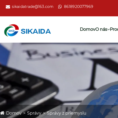
sikaidatrade@163.com
8618920077969
Domov
O nás
Pro
Domov
Správy
Správy z priemyslu