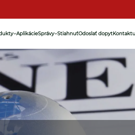
dukty
Aplikácie
Správy
Stiahnuť
Odoslať dopyt
Kontaktu