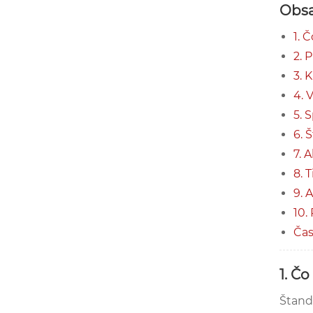
Obs
1. 
2. 
3. 
4. 
5. 
6. 
7. 
8. 
9. 
10.
Čas
1. Č
Štand