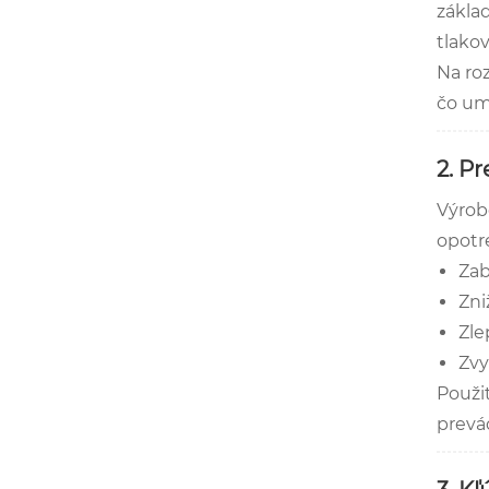
zákla
tlakov
Na ro
čo um
2. Pr
Výrob
opotr
Zab
Zni
Zle
Zvy
Použit
prevád