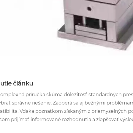
utie článku
komplexná príručka skúma dôležitosť štandardných presný
ybrať správne riešenie. Zaoberá sa aj bežnými problémami
tibilita. Vďaka poznatkom získaným z priemyselných p
com prijímať informované rozhodnutia a zlepšovať výsle