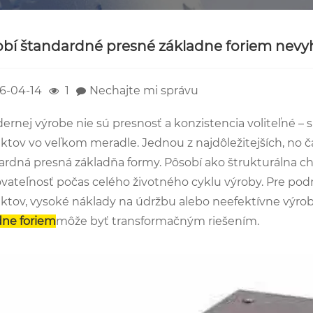
obí štandardné presné základne foriem nevy
6-04-14
1
Nechajte mi správu
ernej výrobe nie sú presnosť a konzistencia voliteľné – 
ktov vo veľkom meradle. Jednou z najdôležitejších, no 
ardná presná základňa formy. Pôsobí ako štrukturálna chr
vateľnosť počas celého životného cyklu výroby. Pre podni
ktov, vysoké náklady na údržbu alebo neefektívne výrobn
dne foriem
môže byť transformačným riešením.