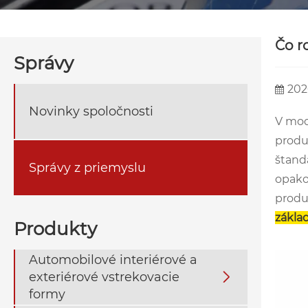
Čo r
Správy
202
Novinky spoločnosti
V mod
produ
štand
Správy z priemyslu
opako
produ
zákla
Produkty
Automobilové interiérové ​​a
exteriérové ​​vstrekovacie

formy