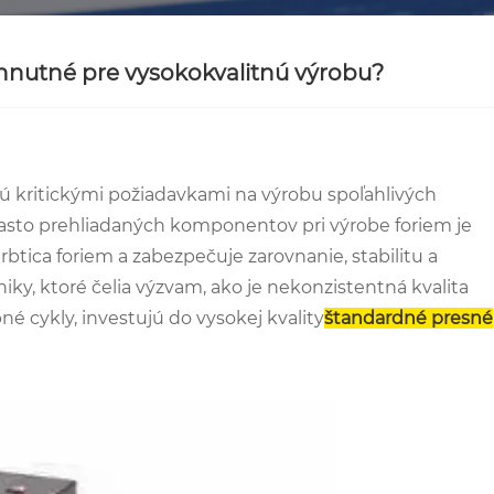
hnutné pre vysokokvalitnú výrobu?
sú kritickými požiadavkami na výrobu spoľahlivých
často prehliadaných komponentov pri výrobe foriem je
btica foriem a zabezpečuje zarovnanie, stabilitu a
ky, ktoré čelia výzvam, ako je nekonzistentná kvalita
é cykly, investujú do vysokej kvality
štandardné presné