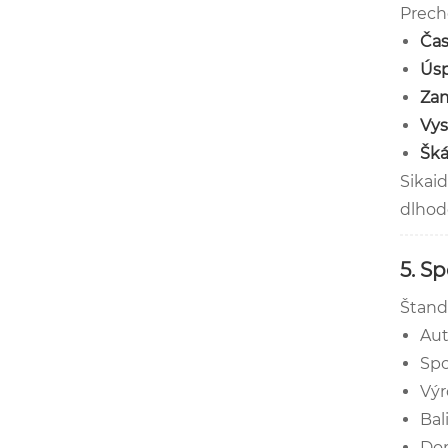
Prech
Čas
Úsp
Zam
Vys
Šká
Sikaid
dlhod
5. S
Štand
Aut
Spo
Výr
Bal
Dom