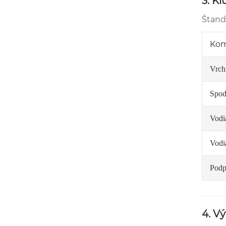
3. K
Štand
Ko
Vrch
Spod
Vodi
Vodi
Podp
4. V