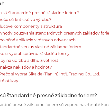
ah
Čo sú štandardné presné základne foriem?
Prečo sú kritické vo výrobe?
Kľúčové komponenty a štruktúra
Výhody používania štandardných presných základov for
Spoločné aplikácie v rôznych odvetviach
Štandardné verzus vlastné základne foriem
Ako si vybrať správnu základňu formy
Tipy na údržbu a dlhú životnosť
Analýza nákladov a hodnoty
 Prečo si vybrať Sikaida (Tianjin) Int'L Trading Co., Ltd.
té otázky
o sú štandardné presné základne foriem?
ardné presné základne foriem sú vopred navrhnuté konš