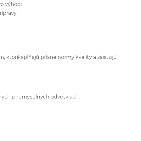
ro výhod:
rípravy
em, ktoré spĺňajú prísne normy kvality a zaisťujú
znych priemyselných odvetviach: