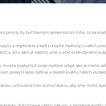
nto princíp by bol hlavným sprievodcom toho, čo sa sna
tu a registrácie a keď si kúpite niektorý z našich prod
tď.) a účtu (ako je vlastný účet a účet pridruženého subj
, musíte poskytnúť svoje osobné údaje, ako je meno, adre
poskytli lepší zážitok a zlepšili kvalitu našich služieb
tránku, uchováme túto komunikáciu, aby sme mohli spra
ednávky, dokončenie vášho nákupu a zlepšenie kvality n