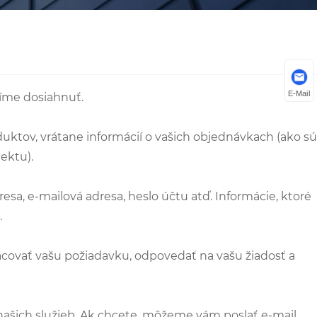
E-Mail
žíme dosiahnuť.
uktov, vrátane informácií o vašich objednávkach (ako sú
ektu).
sa, e-mailová adresa, heslo účtu atď. Informácie, ktoré
.
covať vašu požiadavku, odpovedať na vašu žiadosť a
ašich služieb. Ak chcete, môžeme vám poslať e-mail,