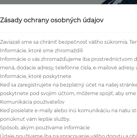
Zásady ochrany osobných údajov
Zaviazali sme sa chrániť bezpečnosť vášho súkromia. Te
Informácie, ktoré sme zhromaždili
Informácie o vás zhromažďujeme iba prostredníctvom dopy
mená, dodacie adresy, telefónne čísla, e-mailové adresy a
Informácie, ktoré poskytnete
Keď sa zaregistrujete na bezplatný účet na našej stránke
poskytnete pod svojím účtom, môžeme spojiť, aby sme vám 
Komunikácia používateľov
Keď posielate e-maily alebo inú komunikáciu na našu s
ponúknuť vám lepšie služby.
Spôsob, akým používame informácie
Údaje používame iba na spracovanie vášho dopytu a obj