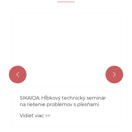


chnický seminár
Ako vstrekovacie formy
ov s plesňami
automobilových interiéro
zlepšujú kvalitu a efektivi
Vidieť viac >>