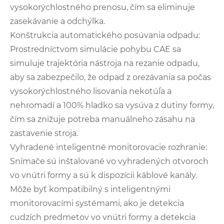
vysokorýchlostného prenosu, čím sa eliminuje
zasekávanie a odchýlka.
Konštrukcia automatického posúvania odpadu:
Prostredníctvom simulácie pohybu CAE sa
simuluje trajektória nástroja na rezanie odpadu,
aby sa zabezpečilo, že odpad z orezávania sa počas
vysokorýchlostného lisovania nekotúľa a
nehromadí a 100% hladko sa vysúva z dutiny formy,
čím sa znižuje potreba manuálneho zásahu na
zastavenie stroja.
Vyhradené inteligentné monitorovacie rozhranie:
Snímače sú inštalované vo vyhradených otvoroch
vo vnútri formy a sú k dispozícii káblové kanály.
Môže byť kompatibilný s inteligentnými
monitorovacími systémami, ako je detekcia
cudzích predmetov vo vnútri formy a detekcia