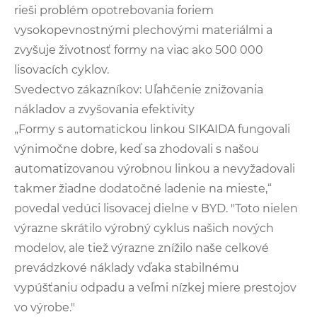
rieši problém opotrebovania foriem
vysokopevnostnými plechovými materiálmi a
zvyšuje životnosť formy na viac ako 500 000
lisovacích cyklov.
Svedectvo zákazníkov: Uľahčenie znižovania
nákladov a zvyšovania efektivity
„Formy s automatickou linkou SIKAIDA fungovali
výnimočne dobre, keď sa zhodovali s našou
automatizovanou výrobnou linkou a nevyžadovali
takmer žiadne dodatočné ladenie na mieste,“
povedal vedúci lisovacej dielne v BYD. "Toto nielen
výrazne skrátilo výrobný cyklus našich nových
modelov, ale tiež výrazne znížilo naše celkové
prevádzkové náklady vďaka stabilnému
vypúšťaniu odpadu a veľmi nízkej miere prestojov
vo výrobe."