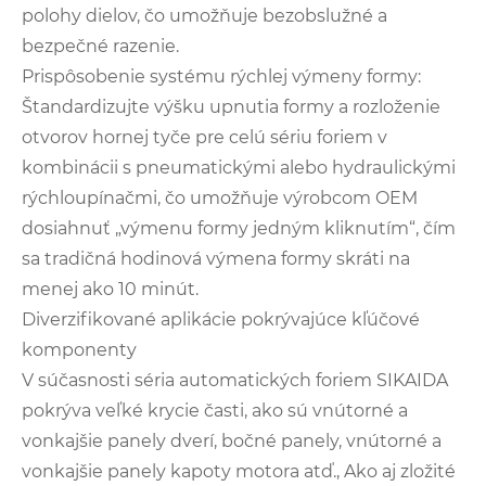
polohy dielov, čo umožňuje bezobslužné a
bezpečné razenie.
Prispôsobenie systému rýchlej výmeny formy:
Štandardizujte výšku upnutia formy a rozloženie
otvorov hornej tyče pre celú sériu foriem v
kombinácii s pneumatickými alebo hydraulickými
rýchloupínačmi, čo umožňuje výrobcom OEM
dosiahnuť „výmenu formy jedným kliknutím“, čím
sa tradičná hodinová výmena formy skráti na
menej ako 10 minút.
Diverzifikované aplikácie pokrývajúce kľúčové
komponenty
V súčasnosti séria automatických foriem SIKAIDA
pokrýva veľké krycie časti, ako sú vnútorné a
vonkajšie panely dverí, bočné panely, vnútorné a
vonkajšie panely kapoty motora atď., Ako aj zložité