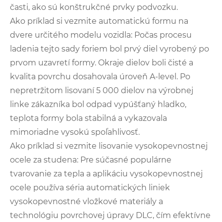
časti, ako sú konštrukčné prvky podvozku.
Ako príklad si vezmite automatickú formu na
dvere určitého modelu vozidla: Počas procesu
ladenia tejto sady foriem bol prvý diel vyrobený po
prvom uzavretí formy. Okraje dielov boli čisté a
kvalita povrchu dosahovala úroveň A-level. Po
nepretržitom lisovaní 5 000 dielov na výrobnej
linke zákazníka bol odpad vypúšťaný hladko,
teplota formy bola stabilná a vykazovala
mimoriadne vysokú spoľahlivosť.
Ako príklad si vezmite lisovanie vysokopevnostnej
ocele za studena: Pre súčasné populárne
tvarovanie za tepla a aplikáciu vysokopevnostnej
ocele používa séria automatických liniek
vysokopevnostné vložkové materiály a
technológiu povrchovej úpravy DLC, čím efektívne