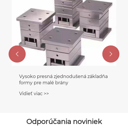


Vysoko presná zjednodušená základňa
Gr
formy pre malé brány
Vi
Vidieť viac >>
Odporúčania noviniek