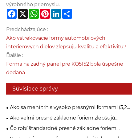
výrobného priemyslu.
Facebook
X
WhatsApp
Pinterest
LinkedIn
Share
Predchádzajúce :
Ako vstrekovacie formy automobilových
interiérových dielov zlepšujú kvalitu a efektivitu?
Ďalšie :
Forma na zadný panel pre KQ5152 bola úspešne
dodaná
Súvisiace správy
Ako sa mení trh s vysoko presnými formami (3,2
miliardy dolárov v roku 2025) vďaka trendom
Ako veľmi presné základne foriem zlepšujú
odľahčovania elektromobilov a integrovaného
presnosť a efektivitu výroby?
Čo robí štandardné presné základne foriem
tlakového liatia?
nevyhnutné pre vysokokvalitnú výrobu?