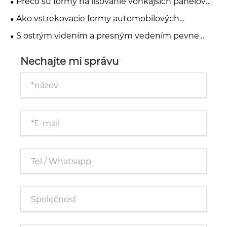
Prečo sú formy na lisovanie vonkajších panelov
automobilovej karosérie rozhodujúce pri výrobe
Ako vstrekovacie formy automobilových
moderných automobilov?
interiérových dielov zlepšujú kvalitu a efektivitu?
S ostrým videním a presným vedením pevne
stanovujeme kvalitnú obrannú líniu pre formy.
Nechajte mi správu