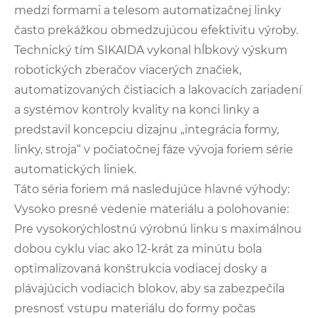
medzi formami a telesom automatizačnej linky
často prekážkou obmedzujúcou efektivitu výroby.
Technický tím SIKAIDA vykonal hĺbkový výskum
robotických zberačov viacerých značiek,
automatizovaných čistiacich a lakovacích zariadení
a systémov kontroly kvality na konci linky a
predstavil koncepciu dizajnu „integrácia formy,
linky, stroja“ v počiatočnej fáze vývoja foriem série
automatických liniek.
Táto séria foriem má nasledujúce hlavné výhody:
Vysoko presné vedenie materiálu a polohovanie:
Pre vysokorýchlostnú výrobnú linku s maximálnou
dobou cyklu viac ako 12-krát za minútu bola
optimalizovaná konštrukcia vodiacej dosky a
plávajúcich vodiacich blokov, aby sa zabezpečila
presnosť vstupu materiálu do formy počas